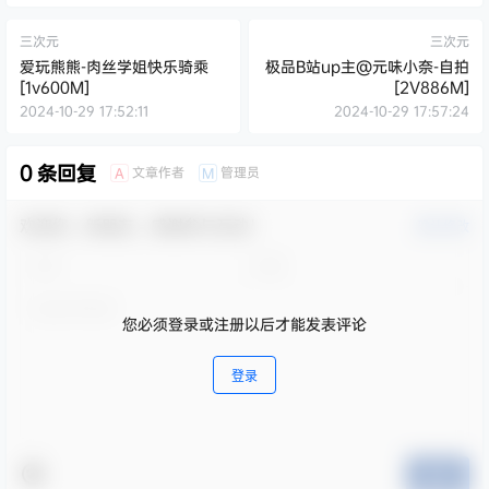
三次元
三次元
爱玩熊熊-肉丝学姐快乐骑乘
极品B站up主@元味小奈-自拍
[1v600M]
[2V886M]
2024-10-29 17:52:11
2024-10-29 17:57:24
0 条回复
文章作者
管理员
A
M
欢迎您，新朋友，感谢参与互动！
确认修改
您必须登录或注册以后才能发表评论
登录
提交