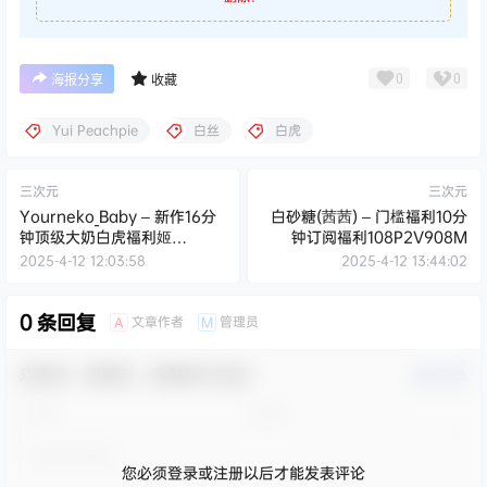
0
0
海报分享
收藏
Yui Peachpie
白丝
白虎
三次元
三次元
Yourneko_Baby – 新作16分
白砂糖(茜茜) – 门槛福利10分
钟顶级大奶白虎福利姬
钟订阅福利108P2V908M
30P2V1.36G
2025-4-12 12:03:58
2025-4-12 13:44:02
0 条回复
文章作者
管理员
A
M
欢迎您，新朋友，感谢参与互动！
确认修改
您必须登录或注册以后才能发表评论