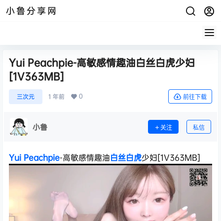
小鲁分享网
Yui Peachpie-高敏感情趣油白丝白虎少妇
[1V363MB]
0
三次元
1 年前
前往下载
小鲁
关注
私信
Yui Peachpie
-高敏感情趣油
白丝
白虎
少妇[1V363MB]