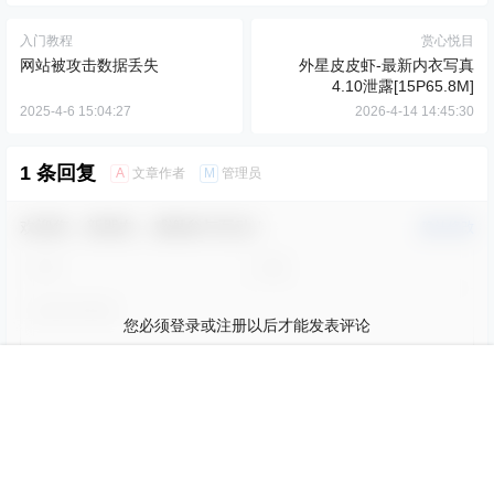
入门教程
赏心悦目
网站被攻击数据丢失
外星皮皮虾-最新内衣写真
4.10泄露[15P65.8M]
2025-4-6 15:04:27
2026-4-14 14:45:30
1 条回复
A
M
文章作者
管理员
欢迎您，新朋友，感谢参与互动！
确认修改
您必须登录或注册以后才能发表评论
登录
首页
会员
客服
搜索
菜单
我的
提交