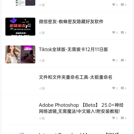
小鲁
0
0
微信密友-蜘蛛密友隐藏好友软件
小鲁
0
0
Tiktok全球版-无需拔卡12月11日版
小鲁
0
1
文件和文件夹重命名工具-太极重命名
小鲁
0
0
Adobe Photoshop 【Beta】 25.0+神经
网络滤镜,无需魔法!中文输入!附安装教程!
小鲁
0
0