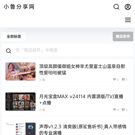
小鲁分享网
全部标签
精品软件
顶级高颜值御姐女神辛尤里富士山温泉自慰
性爱啪啪被猛
小鲁
0
0
月光宝盒MAX v24114 内置源版/TV/直播
+点播
小鲁
0
0
声荐v1.2.3 清爽版(原鲨鱼听书)_真人带感情
的专业演播